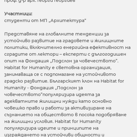
проф. д-р арх. Георги Георгиев
Участници:
студенти от МП „Архитектура“
Представяне на глобалните тенденции за
устойчиво развитие на градовете и жилищните
политики, включително енергийна ефективност на
сградите от лектори – експерти с дългогодишен
опит на Фондация „Подслон за човечеството”.
Habitat for Humanity e световна организация,
занимаваща се с подпомагане на устойчивото
градско развитие. Българският клон на Habitat for
Humanity - Фондация „Подслон за
човечеството”популяризира идеята за
адекватните жилищни нужди като основно
човешко право и работи за активизиране на
съзнанието на обществото в посока подобряване
на жилищни условия. Habitat for Humanity
популяризира идеите и принципите на
изграждането на устойчиви общности и