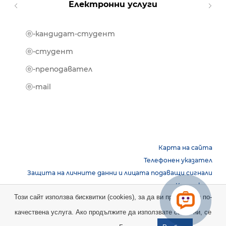
Електронни услуги
ⓔ-кандидат-студент
MOOD
ⓔ-биб
ⓔ-студент
ⓔ-кни
ⓔ-преподавател
ⓔ-trai
ⓔ-mail
Карта на сайта
Телефонен указател
Защита на личните данни и лицата подаващи сигнали
Контакти
Този сайт използва бисквитки (cookies), за да ви предостави по-
качествена услуга. Ако продължите да използвате сайта ни, се
Copyright © 2026 НБУ. Всички права запазени.