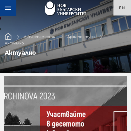
EN
Департаменти
Архитектура
Актуално
Актуално