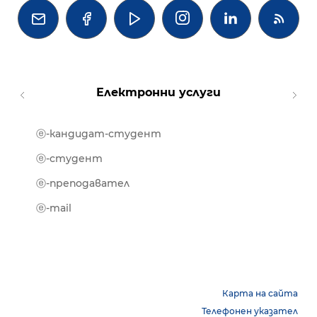




Електронни услуги
ⓔ-кандидат-студент
MOOD
ⓔ-биб
ⓔ-студент
ⓔ-кни
ⓔ-преподавател
ⓔ-trai
ⓔ-mail
Карта на сайта
Телефонен указател