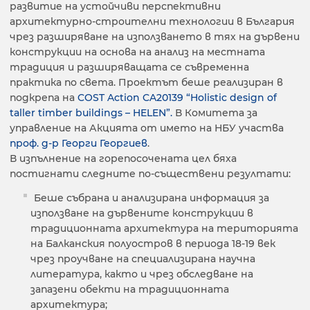
развитие на устойчиви перспективни
архитектурно-строителни технологии в България
чрез разширяване на използването в тях на дървени
конструкции на основа на анализ на местната
традиция и разширяващата се съвременна
практика по света. Проектът беше реализиран в
подкрепа на
COST Action CA20139 “Holistic design of
taller timber buildings – HELEN”.
В Комитета за
управление на Акцията от името на НБУ участва
проф. д-р Георги Георгиев
.
В изпълнение на горепосочената цел бяха
постигнати следните по-съществени резултати:
Беше събрана и анализирана информация за
използване на дървените конструкции в
традиционната архитектура на територията
на Балканския полуостров в периода 18-19 век
чрез проучване на специализирана научна
литература, както и чрез обследване на
запазени обекти на традиционната
архитектура;