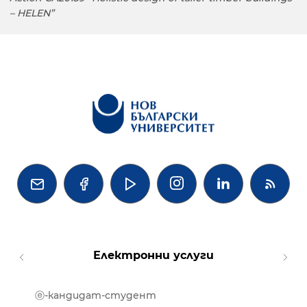
– HELEN”




Електронни услуги
ⓔ-кандидат-студент
MOOD