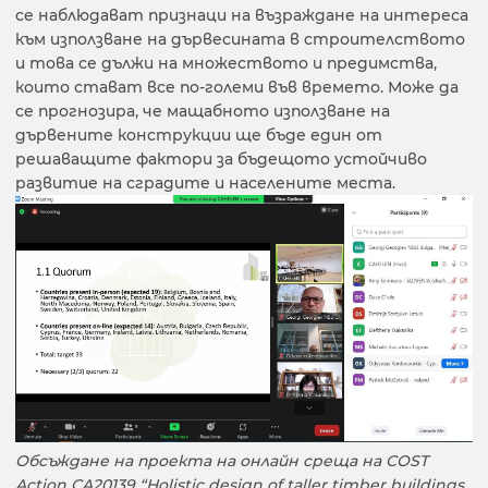
се наблюдават признаци на възраждане на интереса
към използване на дървесината в строителството
и това се дължи на множеството и предимства,
които стават все по-големи във времето. Може да
се прогнозира, че мащабното използване на
дървените конструкции ще бъде един от
решаващите фактори за бъдещото устойчиво
развитие на сградите и населените места.
Обсъждане на проекта на онлайн среща на COST
Action CA20139 “Holistic design of taller timber buildings