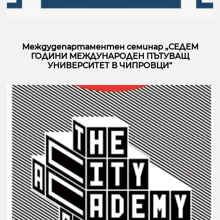
Междудепартаментен семинар „СЕДЕМ
ГОДИНИ МЕЖДУНАРОДЕН ПЪТУВАЩ
УНИВЕРСИТЕТ В ЧИПРОВЦИ“