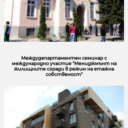
Междудепартаментен семинар с
международно участие "Мениджмънт на
жилищните сгради в режим на етажна
собственост"