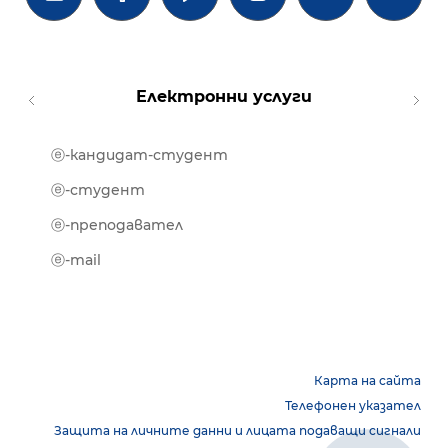
Електронни услуги
ⓔ-кандидат-студент
MOOD
ⓔ-биб
ⓔ-студент
ⓔ-кни
ⓔ-преподавател
ⓔ-trai
ⓔ-mail
Карта на сайта
Телефонен указател
Защита на личните данни и лицата подаващи сигнали