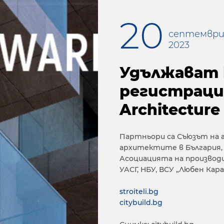
20
септемвр
2023
Удължават 
регистрация
Architecture
Партньори са Съюзът на 
архитектите в България
Асоциацията на производ
УАСГ, НБУ, ВСУ „Любен Кар
stroiteli.bg
citybuild.bg