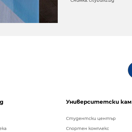
Снимка: citybuild.bg
ng
Университетски кам
Студентски център
ека
Спортен комплекс