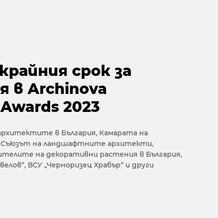
и
крайния срок за
 в Archinova
 Awards 2023
архитектите в България, Камарата на
, Съюзът на ландшафтните архитекти,
ителите на декоративни растения в България,
авелов“, ВСУ „Черноризец Храбър“ и други