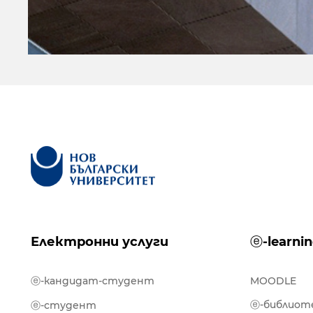
Електронни услуги
ⓔ-learni
ⓔ-кандидат-студент
MOODLE
ⓔ-библиот
ⓔ-студент