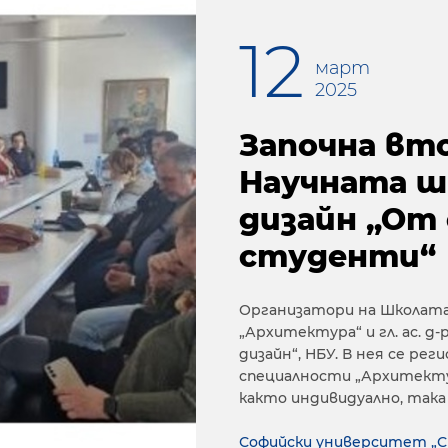
12
март
2025
Започна вто
Научната ш
дизайн „От
студенти“
Организатори на Школата 
„Архитектура“ и гл. ас. 
дизайн“, НБУ. В нея се р
специалности „Архитекту
както индивидуално, така 
Софийски университет „С