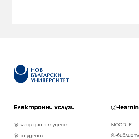
Електронни услуги
ⓔ-learni
ⓔ-кандидат-студент
MOODLE
ⓔ-библиот
ⓔ-студент