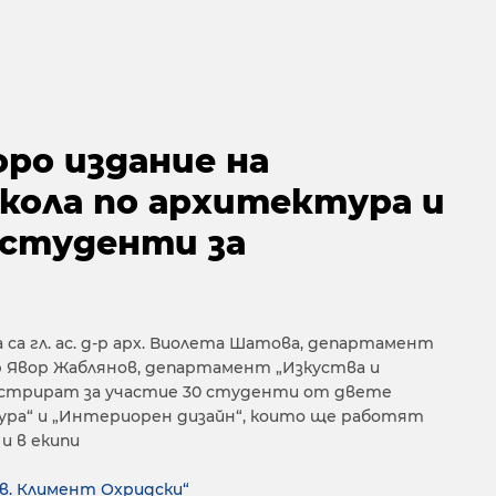
ро издание на
кола по архитектура и
 студенти за
са гл. ас. д-р арх. Виолета Шатова, департамент
д-р Явор Жаблянов, департамент „Изкуства и
егистрират за участие 30 студенти от двете
ра“ и „Интериорен дизайн“, които ще работят
и в екипи
в. Климент Охридски“