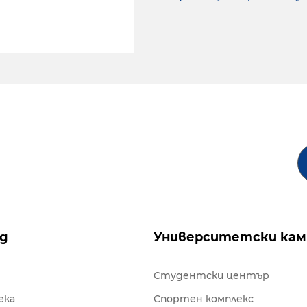
ng
Университетски кам
Студентски център
ека
Спортен комплекс