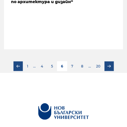
по архитектура и дизайн“
1
...
4
5
6
7
8
...
20