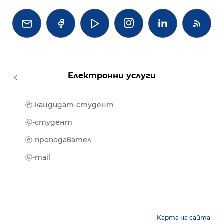




Електронни услуги
ⓔ-кандидат-студент
MOOD
ⓔ-биб
ⓔ-студент
ⓔ-кни
ⓔ-преподавател
ⓔ-trai
ⓔ-mail
Карта на сайта