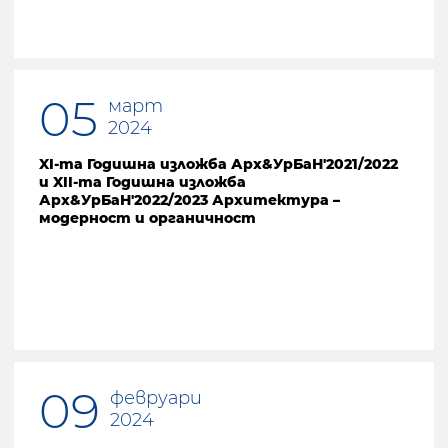
05
март
2024
XI-та Годишна изложба Арх&УрБаН'2021/2022
и XII-та Годишна изложба
Арх&УрБаН'2022/2023 Архитектура –
модерност и органичност
09
февруари
2024