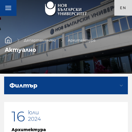
EN
Департаменти
Архитектура
Актуално
Филтър
16
юли
2024
Архитектура