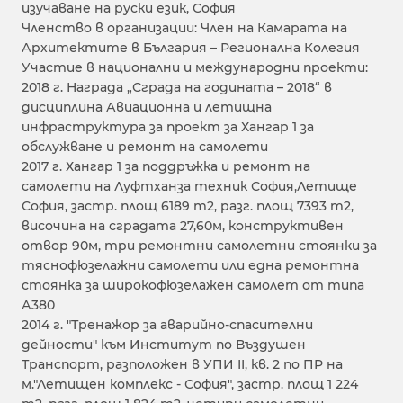
изучаване на руски език, София
Членство в организации: Член на Камарата на
Архитектите в България – Регионална Колегия
Участие в национални и международни проекти:
2018 г. Награда „Сграда на годината – 2018“ в
дисциплина Авиационна и летищна
инфраструктура за проект за Хангар 1 за
обслужване и ремонт на самолети
2017 г. Хангар 1 за поддръжка и ремонт на
самолети на Луфтханза техник София,Летище
София, застр. площ 6189 m2, разг. площ 7393 m2,
височина на сградата 27,60м, конструктивен
отвор 90м, три ремонтни самолетни стоянки за
тяснофюзелажни самолети или една ремонтна
стоянка за широкофюзелажен самолет от типа
А380
2014 г. "Тренажор за aварийно-спасителни
дейности" към Институт по Въздушен
Транспорт, разположен в УПИ II, кв. 2 по ПР на
м."Летищен комплекс - София", застр. площ 1 224