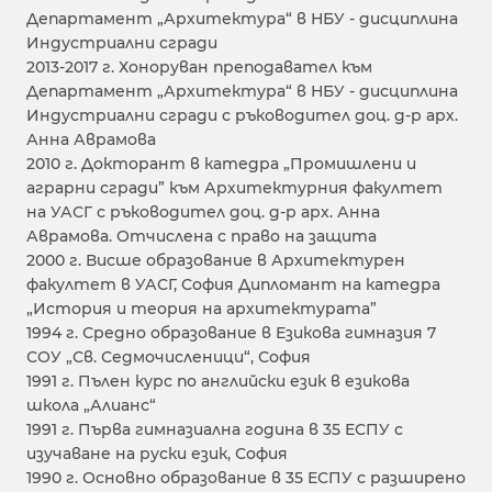
Департамент „Архитектура“ в НБУ - дисциплина
Индустриални сгради
2013-2017 г. Хоноруван преподавател към
Департамент „Архитектура“ в НБУ - дисциплина
Индустриални сгради с ръководител доц. д-р арх.
Анна Аврамова
2010 г. Докторант в катедра „Промишлени и
аграрни сгради” към Архитектурния факултет
на УАСГ с ръководител доц. д-р арх. Анна
Аврамова. Отчислена с право на защита
2000 г. Висше образование в Архитектурен
факултет в УАСГ, София Дипломант на катедра
„История и теория на архитектурата”
1994 г. Средно образование в Езикова гимназия 7
СОУ „Св. Седмочисленици“, София
1991 г. Пълен курс по английски език в езикова
школа „Алианс“
1991 г. Първа гимназиална година в 35 ЕСПУ с
изучаване на руски език, София
1990 г. Основно образование в 35 ЕСПУ с разширено