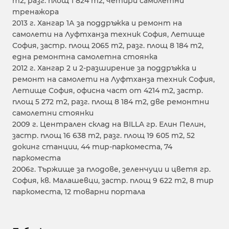
m2, разг. площ 1 824 m2, четири самолетни
тренажора
2013 г. Хангар 1А за поддръжка и ремонт на
самолети на Луфтханза техник София, Летище
София, застр. площ 2065 m2, разг. площ 8 184 m2,
една ремонтна самолетна стоянка
2012 г. Хангар 2 и 2-разширение за поддръжка и
ремонт на самолети на Луфтханза техник София,
Летище София, офисна част от 4214 m2, застр.
площ 5 272 m2, разг. площ 8 184 m2, две ремонтни
самолетни стоянки
2009 г. Централен склад на BILLA гр. Елин Пелин,
застр. площ 16 638 m2, разг. площ 19 605 m2, 52
докинг станции, 44 тир-паркоместа, 74
паркоместа
2006г. Тържище за плодове, зеленчуци и цветя гр.
София, кв. Малашевци, застр. площ 9 622 m2, 8 тир
паркоместа, 12 товарни портала