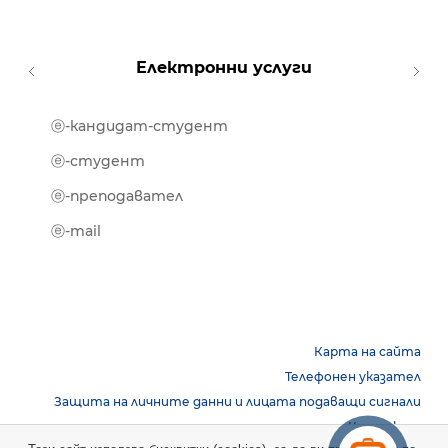
Електронни услуги
ⓔ-кандидат-студент
MOOD
ⓔ-биб
ⓔ-студент
ⓔ-кни
ⓔ-преподавател
ⓔ-trai
ⓔ-mail
Карта на сайта
Телефонен указател
Защита на личните данни и лицата подаващи сигнали
Контакти