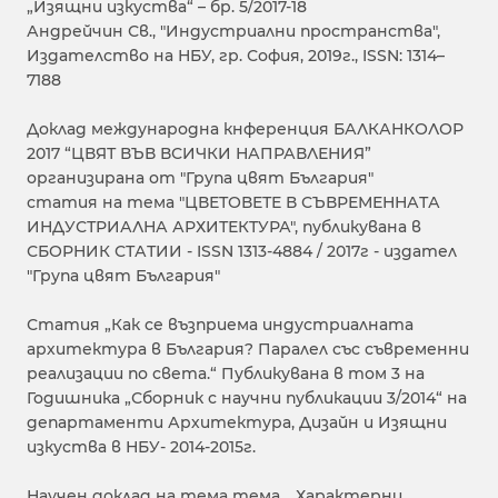
„Изящни изкуства“ – бр. 5/2017-18
Андрейчин Св., "Индустриални пространства",
Издателство на НБУ, гр. София, 2019г., ISSN: 1314–
7188
Доклад международна кнференция БАЛКАНКОЛОР
2017 “ЦВЯТ ВЪВ ВСИЧКИ НАПРАВЛЕНИЯ”
организирана от "Група цвят България"
статия на тема "ЦВЕТОВЕТЕ В СЪВРЕМЕННАТА
ИНДУСТРИАЛНА АРХИТЕКТУРА", публикувана в
СБОРНИК СТАТИИ - ISSN 1313-4884 / 2017г - издател
"Група цвят България"
Статия „Как се възприема индустриалната
архитектура в България? Паралел със съвременни
реализации по света.“ Публикувана в том 3 на
Годишника „Сборник с научни публикации 3/2014“ на
департаменти Архитектура, Дизайн и Изящни
изкуства в НБУ- 2014-2015г.
Научен доклад на тема тема „ Характерни