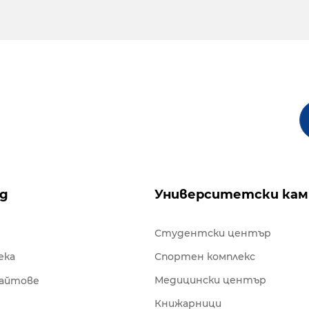
ng
Университетски кам
Студентски център
ека
Спортен комплекс
Медицински център
сайтове
Книжарници