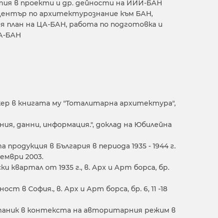
тия в проекти и др. дейности на ИИИ-БАН
09 Център по архитектурознание към БАН,
 план на ЦА-БАН, работа по подготовка и
ЦА-БАН
ер в книгата му "Тоталитарна архитектура",
ия, данни, информация.", доклад на Юбилейна
родукция в България в периода 1935 - 1944 г.
тември 2003.
и квартал от 1935 г., в. Арх и Арт борса, бр.
т в София., в. Арх и Арт борса, бр. 6, 11 -18
таник в контекста на авторитарния режим в