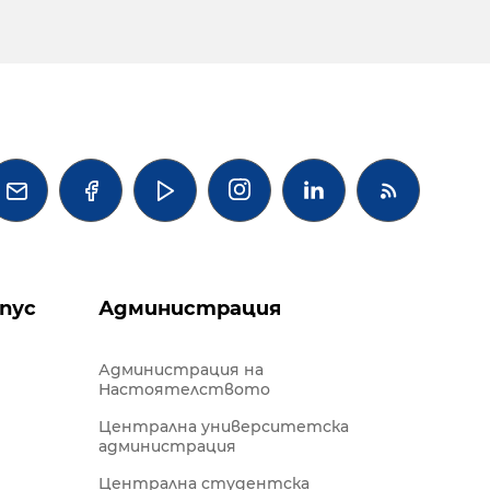




пус
Администрация
Администрация на
Настоятелството
Централна университетска
администрация
Централна студентска