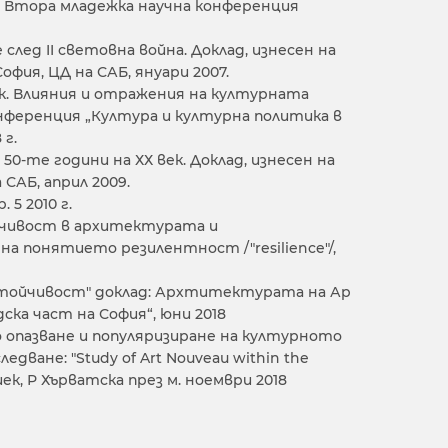
т Втора младежка научна конференция
след II световна война. Доклад, изнесен на
фия, ЦД на САБ, януари 2007.
к. Влияния и отражения на културната
онференция „Култура и културна политика в
 г.
-те години на ХХ век. Доклад, изнесен на
САБ, април 2009.
5 2010 г.
ойчивост в архитектурата и
 понятието резилентност /"resilience"/,
устойчивост" доклад: Архтитектурата на Ар
ка част на София“, юни 2018
о опазване и популяризиране на културното
дване: "Study of Art Nouveau within the
Осиек, Р Хърватска през м. ноември 2018