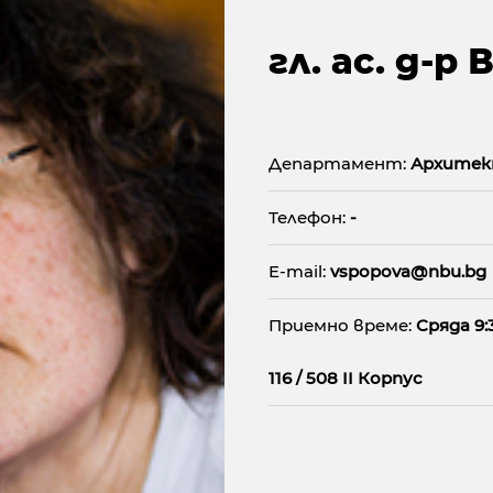
гл. ас. д-р
Департамент:
Архитек
Телефон:
-
E-mail:
vspopova@nbu.bg
Приемно време:
Сряда 9:
116 / 508 II Корпус