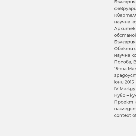
България
февруари 
Кварталъ
научна к
Архитект
обстанов
България 
Обекти с
научна к
Попова, 
15-та Ме
градоуст
юни 2015
IV Между
Нуво – к
Проект н
наследств
context o