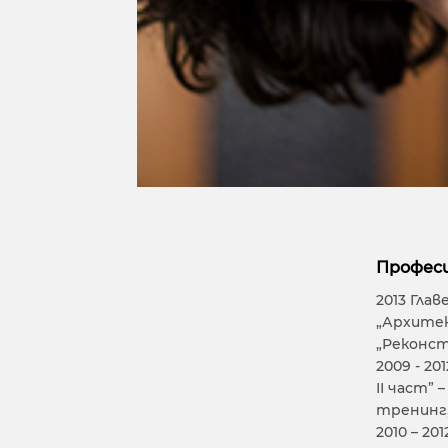
Професи
2013 Гла
„Архитек
„Реконст
2009 - 2
ІІ част”
тренинг,
2010 – 2