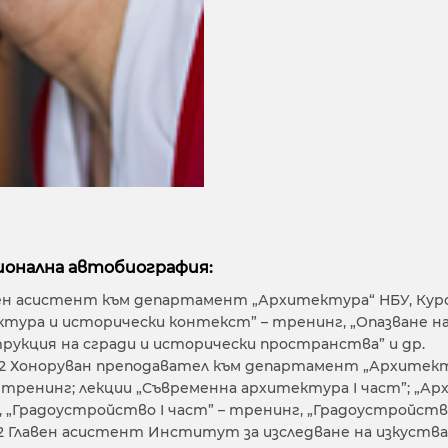
онална автобиография:
вен асистент към департамент „Архитектура“ НБУ, Курс
тура и исторически контекст” – тренинг, „Опазване н
рукция на сгради и исторически пространства” и др.
012 Хоноруван преподавател към департамент „Архитек
 – тренинг; лекции „Съвременна архитектура І част”; „
 „Градоустройство І част” – тренинг, „Градоустройство
012 Главен асистент Институт за изследване на изкуств