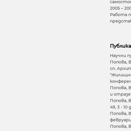
самостоя
2005 – 2
Работа п
представ
Публика
Научни п
Попова, 
сп. Архит
"Жилищно
конферен
Попова, 
и отразен
Попова, В
49, 3 - 10
Попова, В
февруари
Попова, 