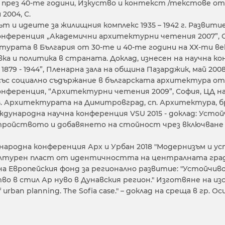
 през 40-те години, Изкуство и контекст /текстове о
2004, С.
т и идеите за жилищния комплекс 1935 – 1942 г. Развитие 
онференция „Академични архитектурни четения 2007”, Со
урата в България от 30-те и 40-те години на ХХ-ти ве
ка и политика в страната. Доклад, изнесен на научна к
1879 - 1944”, Пленарна зала на община Пазарджик, май 2008
ъс социално съдържание в българската архитектура от 50
онференция, “Архитектурни четения 2009”, София, ЦД на 
В. Архитектурата на Димитровград, сп. Архитектура, бр. 
ждународна научна конференция VSU 2015 - доклад: Уст
ройството и добавянето на стойност чрез включване на
народна конференция Арх и Урбан 2018 "Модернизъм и 
ултурен пласт от идентичността на централната градс
а Европейския фонд за регионално развитие: "Устойчив
о в стил Ар нуво в Дунавския регион." Изготвяне на изсле
f urban planning. The Sofia case." – доклад на среща в гр. 