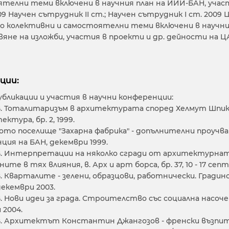
телни теми включени в научния план на ИИИ-БАН, учас
009 Научен сътрудник ІІ ст.; Научен сътрудник І ст. 20
о колективни и самостоятелни теми включени в научния
яне на изложби, участия в проекти и др. дейности на 
ции:
убликации и участия в научни конференции:
В. Тоталитаризъм в архитектурата според Хелмут Шпик
ектура, бр. 2, 1999.
то поселище "Захарна фабрика" - допълнителни проучван
ция на БАН, декември 1999.
В. Интерпретации на няколко сгради от архитектурната п
ите в тях влияния, в. Арх и арт борса, бр. 37, 10 - 17 сеп
. Кварталите - зелени, образцови, работнически. Градинск
 декември 2003.
. Нови идеи за града. Строителство със социална насоченос
 2004.
В. Архитектът Константин Джангозов - френски възпи