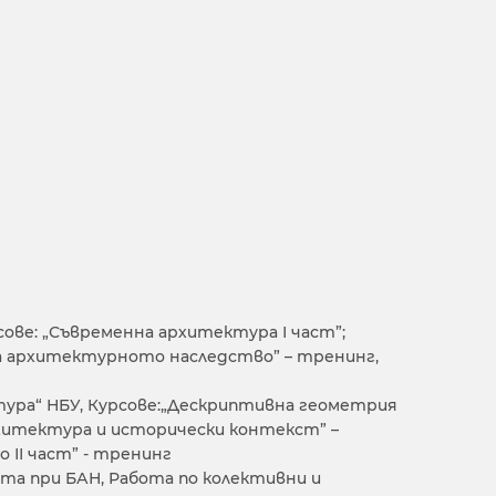
ове: „Съвременна архитектура І част”;
а архитектурното наследство” – тренинг,
тура“ НБУ, Курсове:„Дескриптивна геометрия
Архитектура и исторически контекст” –
 ІІ част” - тренинг
ата при БАН, Работа по колективни и