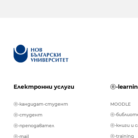
Електронни услуги
ⓔ-learni
ⓔ-кандидат-студент
MOODLE
ⓔ-библиот
ⓔ-студент
ⓔ-книги и 
ⓔ-преподавател
ⓔ-training
ⓔ-mail